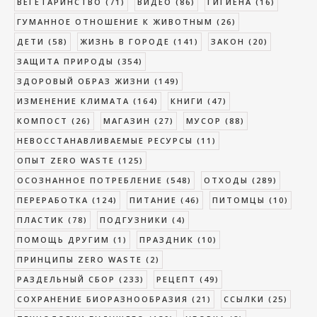
ВЕГЕТАРИНСТВО
(71)
ВИДЕО
(86)
ГИГИЕНА
(16)
ГУМАННОЕ ОТНОШЕНИЕ К ЖИВОТНЫМ
(26)
ДЕТИ
(58)
ЖИЗНЬ В ГОРОДЕ
(141)
ЗАКОН
(20)
ЗАЩИТА ПРИРОДЫ
(354)
ЗДОРОВЫЙ ОБРАЗ ЖИЗНИ
(149)
ИЗМЕНЕНИЕ КЛИМАТА
(164)
КНИГИ
(47)
КОМПОСТ
(26)
МАГАЗИН
(27)
МУСОР
(88)
НЕВОССТАНАВЛИВАЕМЫЕ РЕСУРСЫ
(11)
ОПЫТ ZERO WASTE
(125)
ОСОЗНАННОЕ ПОТРЕБЛЕНИЕ
(548)
ОТХОДЫ
(289)
ПЕРЕРАБОТКА
(124)
ПИТАНИЕ
(46)
ПИТОМЦЫ
(10)
ПЛАСТИК
(78)
ПОДГУЗНИКИ
(4)
ПОМОЩЬ ДРУГИМ
(1)
ПРАЗДНИК
(10)
ПРИНЦИПЫ ZERO WASTE
(2)
РАЗДЕЛЬНЫЙ СБОР
(233)
РЕЦЕПТ
(49)
СОХРАНЕНИЕ БИОРАЗНООБРАЗИЯ
(21)
ССЫЛКИ
(25)