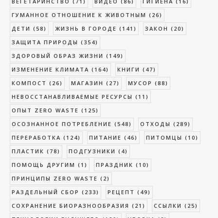
ВЕГЕТАРИНСТВО
(71)
ВИДЕО
(86)
ГИГИЕНА
(16)
ГУМАННОЕ ОТНОШЕНИЕ К ЖИВОТНЫМ
(26)
ДЕТИ
(58)
ЖИЗНЬ В ГОРОДЕ
(141)
ЗАКОН
(20)
ЗАЩИТА ПРИРОДЫ
(354)
ЗДОРОВЫЙ ОБРАЗ ЖИЗНИ
(149)
ИЗМЕНЕНИЕ КЛИМАТА
(164)
КНИГИ
(47)
КОМПОСТ
(26)
МАГАЗИН
(27)
МУСОР
(88)
НЕВОССТАНАВЛИВАЕМЫЕ РЕСУРСЫ
(11)
ОПЫТ ZERO WASTE
(125)
ОСОЗНАННОЕ ПОТРЕБЛЕНИЕ
(548)
ОТХОДЫ
(289)
ПЕРЕРАБОТКА
(124)
ПИТАНИЕ
(46)
ПИТОМЦЫ
(10)
ПЛАСТИК
(78)
ПОДГУЗНИКИ
(4)
ПОМОЩЬ ДРУГИМ
(1)
ПРАЗДНИК
(10)
ПРИНЦИПЫ ZERO WASTE
(2)
РАЗДЕЛЬНЫЙ СБОР
(233)
РЕЦЕПТ
(49)
СОХРАНЕНИЕ БИОРАЗНООБРАЗИЯ
(21)
ССЫЛКИ
(25)