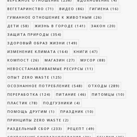
БЕРЕЖНОЕ ОТНОШЕНИЕ
(236)
ВДОХНОВЕНИЕ
(4)
ВЕГЕТАРИНСТВО
(71)
ВИДЕО
(86)
ГИГИЕНА
(16)
ГУМАННОЕ ОТНОШЕНИЕ К ЖИВОТНЫМ
(26)
ДЕТИ
(58)
ЖИЗНЬ В ГОРОДЕ
(141)
ЗАКОН
(20)
ЗАЩИТА ПРИРОДЫ
(354)
ЗДОРОВЫЙ ОБРАЗ ЖИЗНИ
(149)
ИЗМЕНЕНИЕ КЛИМАТА
(164)
КНИГИ
(47)
КОМПОСТ
(26)
МАГАЗИН
(27)
МУСОР
(88)
НЕВОССТАНАВЛИВАЕМЫЕ РЕСУРСЫ
(11)
ОПЫТ ZERO WASTE
(125)
ОСОЗНАННОЕ ПОТРЕБЛЕНИЕ
(548)
ОТХОДЫ
(289)
ПЕРЕРАБОТКА
(124)
ПИТАНИЕ
(46)
ПИТОМЦЫ
(10)
ПЛАСТИК
(78)
ПОДГУЗНИКИ
(4)
ПОМОЩЬ ДРУГИМ
(1)
ПРАЗДНИК
(10)
ПРИНЦИПЫ ZERO WASTE
(2)
РАЗДЕЛЬНЫЙ СБОР
(233)
РЕЦЕПТ
(49)