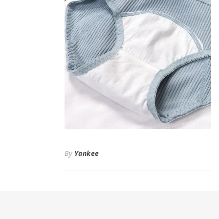
By
Yankee