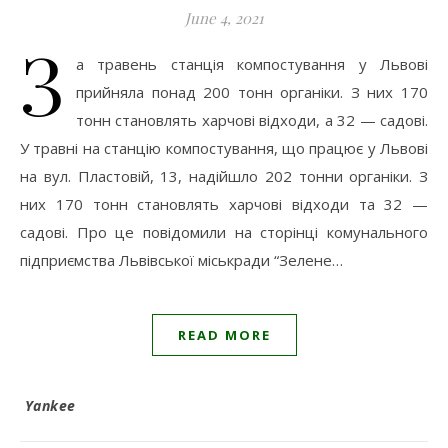
June 4, 2021
З
а травень станція компостування у Львові
прийняла понад 200 тонн органіки. З них 170
тонн становлять харчові відходи, а 32 — садові.
У травні на станцію компостування, що працює у Львові
на вул. Пластовій, 13, надійшло 202 тонни органіки. З
них 170 тонн становлять харчові відходи та 32 —
садові. Про це повідомили на сторінці комунального
підприємства Львівської міськради “Зелене…
READ MORE
Yankee