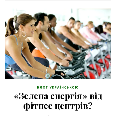
БЛОГ УКРАЇНСЬКОЮ
«Зелена енергія» від
фітнес центрів?