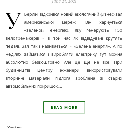
June 23, 2021
У
Берліні відкрився новий екологічний фітнес-зал
американської мережі. Він харчується
«зеленої» енергією, яку генерують 150
велотренажерів – в той час як відвідувачі крутять
педалі. Зал так і називається – «Зелена енергія». А по
неділях займатися і виробляти електрику тут можна
абсолютно безкоштовно. Але це ще не все. При
будівництві центру інженери використовували
вторинні матеріали: підлога зроблена зі старих
автомобільних покришок,…
READ MORE
Yankee