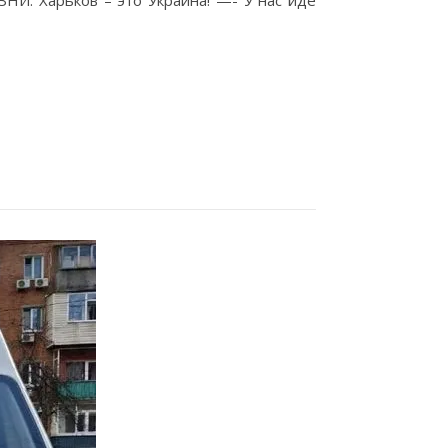
. Харьков – это Украина! —- У нас йде