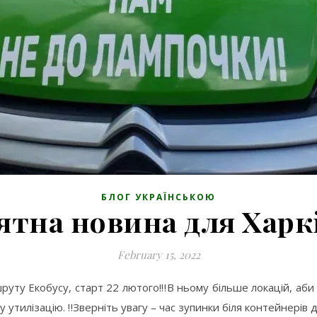
БЛОГ УКРАЇНСЬКОЮ
тна новина для Харкі
February 15, 2022
руту Екобусу, старт 22 лютого!‼️В ньому більше локацій, аби
у утилізацію. ‼️Зверніть увагу – час зупинки біля контейнері