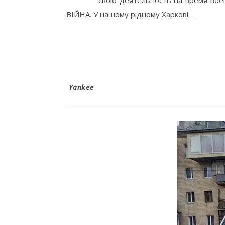
свою деятельность на время во
ВІЙНА. У нашому рідному Харкові…
Yankee