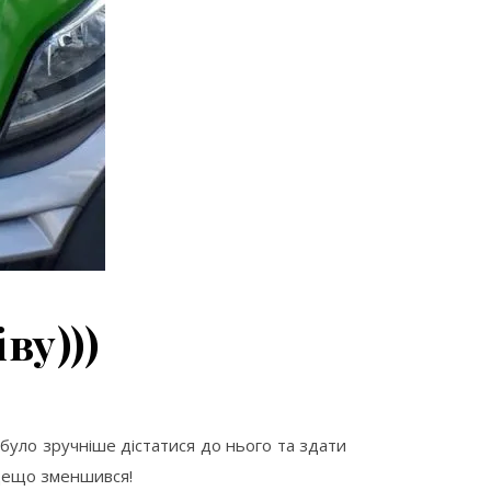
ву)))
 було зручніше дістатися до нього та здати
в дещо зменшився!