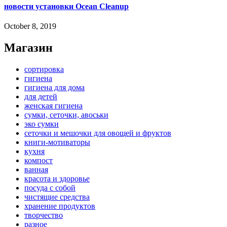
новости установки Ocean Cleanup
October 8, 2019
Магазин
сортировка
гигиена
гигиена для дома
для детей
женская гигиена
сумки, сеточки, авоськи
эко сумки
сеточки и мешочки для овощей и фруктов
книги-мотиваторы
кухня
компост
ванная
красота и здоровье
посуда с собой
чистящие средства
хранение продуктов
творчество
разное