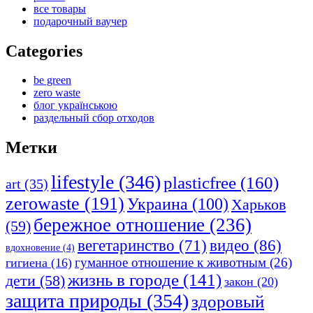
все товары
подарочный ваучер
Categories
be green
zero waste
блог українською
раздельный сбор отходов
Метки
lifestyle
(346)
plasticfree
(160)
art
(35)
zerowaste
(191)
Украина
(100)
Харьков
бережное отношение
(236)
(59)
видео
(86)
вегетаринство
(71)
вдохновение
(4)
гуманное отношение к животным
(26)
гигиена
(16)
жизнь в городе
(141)
дети
(58)
закон
(20)
защита природы
(354)
здоровый