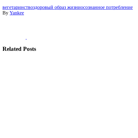
вегетаринство
здоровый образ жизни
осознанное потребление
By
Yankee
Related Posts