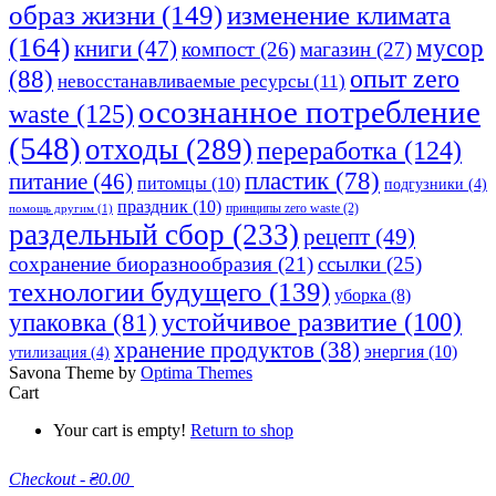
изменение климата
образ жизни
(149)
(164)
мусор
книги
(47)
компост
(26)
магазин
(27)
опыт zero
(88)
невосстанавливаемые ресурсы
(11)
осознанное потребление
waste
(125)
(548)
отходы
(289)
переработка
(124)
пластик
(78)
питание
(46)
питомцы
(10)
подгузники
(4)
праздник
(10)
принципы zero waste
(2)
помощь другим
(1)
раздельный сбор
(233)
рецепт
(49)
сохранение биоразнообразия
(21)
ссылки
(25)
технологии будущего
(139)
уборка
(8)
устойчивое развитие
(100)
упаковка
(81)
хранение продуктов
(38)
энергия
(10)
утилизация
(4)
Savona Theme by
Optima Themes
Cart
Your cart is empty!
Return to shop
Checkout
-
₴0.00