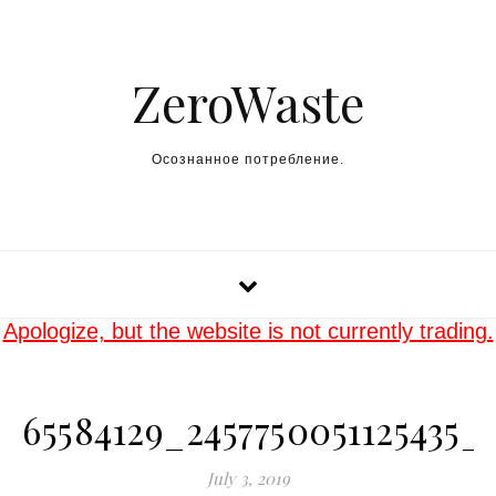
Skip to content
ZeroWaste
Осознанное потребление.
Apologize, but the website is not currently trading.
65584129_2457750051125435_
July 3, 2019