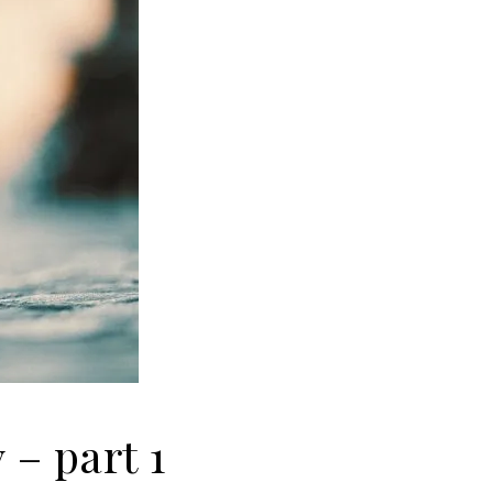
– part 1