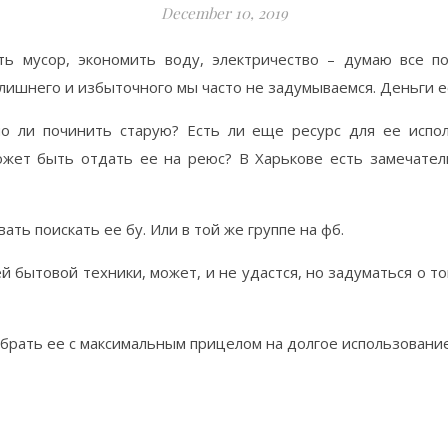
December 10, 2019
ть мусор, экономить воду, электричество – думаю все п
 лишнего и избыточного мы часто не задумываемся. Деньги ес
о ли починить старую? Есть ли еще ресурс для ее испо
ожет быть отдать ее на реюс? В Харькове есть замечател
ать поискать ее бу. Или в той же группе на фб.
 бытовой техники, может, и не удастся, но задуматься о т
ыбрать ее с максимальным прицелом на долгое использовани