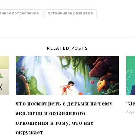
анное потребление
устойчивое развитие
RELATED POSTS
что посмотреть с детьми на тему
“З
Augus
экологии и осознанного
отношения к тому, что нас
окружает