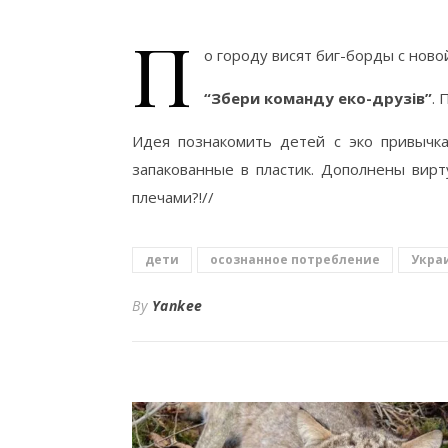
П
о городу висят биг-борды с ново
“Збери команду еко-друзів”
. 
Идея познакомить детей с эко привычка
запакованные в пластик. Дополнены вирт
плечами?!//
дети
осознанное потребление
Укра
By
Yankee