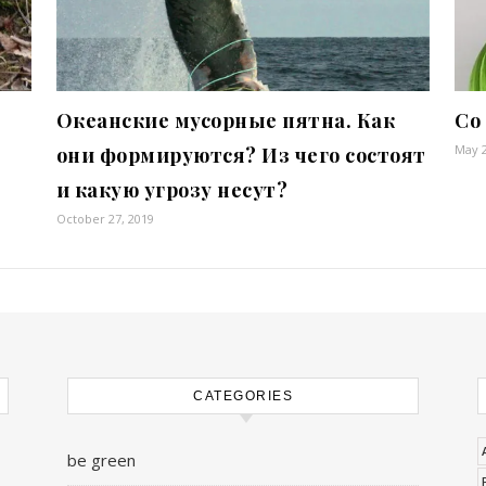
Океанские мусорные пятна. Как
Со
May 2
они формируются? Из чего состоят
и какую угрозу несут?
October 27, 2019
CATEGORIES
be green