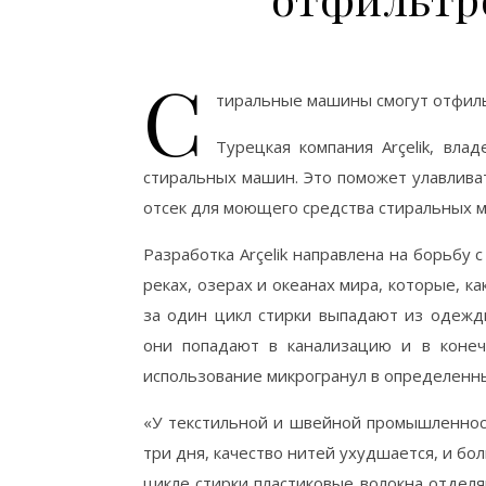
С
тиральные машины смогут отфил
Турецкая компания Arçelik, вл
стиральных машин. Это поможет улавлива
отсек для моющего средства стиральных м
Разработка Arçelik направлена ​​на борьб
реках, озерах и океанах мира, которые, к
за один цикл стирки выпадают из одежды
они попадают в канализацию и в конеч
использование микрогранул в определенны
«У текстильной и швейной промышленност
три дня, качество нитей ухудшается, и бо
цикле стирки пластиковые волокна отдел