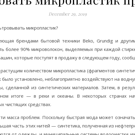
December 29, 2019
ьтровывать микропластик?
адеющая брендами бытовой техники Beko, Grundig и други
ть более 90% микроволокон, выделяемых при каждой стирк
ашин, которые поступят в продажу в следующем году, сообщ
у с растущим количеством микропластика (фрагментов синтет
ак было установлено, неблагоприятно воздействуют на водн
, сделанной из синтетических материалов. Затем, в резу
ном итоге — в реки и океаны. В некоторых странах нач
х чистящих средствах.
и масса проблем. Поскольку быстрая мода может означать
льшая часть этих нитей — синтетика, полученная из нефтепр
яются от одежды, и муниципальные системы водоочистки их 