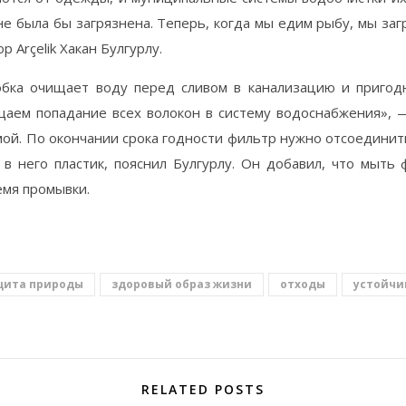
не была бы загрязнена. Теперь, когда мы едим рыбу, мы заг
 Arçelik Хакан Булгурлу.
ка очищает воду перед сливом в канализацию и пригодн
аем попадание всех волокон в систему водоснабжения», —
й. По окончании срока годности фильтр нужно отсоединить 
 в него пластик, пояснил Булгурлу. Он добавил, что мыть 
емя промывки.
щита природы
здоровый образ жизни
отходы
устойчи
RELATED POSTS