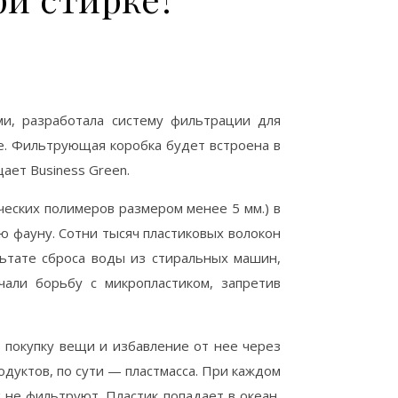
ми, разработала систему фильтрации для
е. Фильтрующая коробка будет встроена в
ает Business Green.
ических полимеров размером менее 5 мм.) в
ую фауну. Сотни тысяч пластиковых волокон
льтате сброса воды из стиральных машин,
али борьбу с микропластиком, запретив
 покупку вещи и избавление от нее через
одуктов, по сути — пластмасса. При каждом
не фильтруют. Пластик попадает в океан,