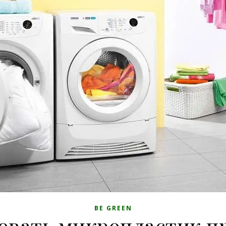
BE GREEN
овать микропластик пр