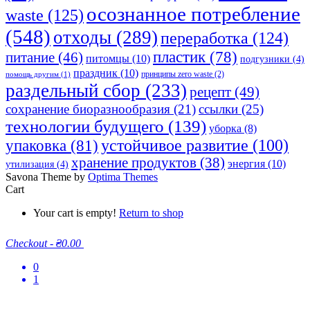
осознанное потребление
waste
(125)
(548)
отходы
(289)
переработка
(124)
пластик
(78)
питание
(46)
питомцы
(10)
подгузники
(4)
праздник
(10)
принципы zero waste
(2)
помощь другим
(1)
раздельный сбор
(233)
рецепт
(49)
сохранение биоразнообразия
(21)
ссылки
(25)
технологии будущего
(139)
уборка
(8)
устойчивое развитие
(100)
упаковка
(81)
хранение продуктов
(38)
энергия
(10)
утилизация
(4)
Savona Theme by
Optima Themes
Cart
Your cart is empty!
Return to shop
Checkout
-
₴0.00
0
1