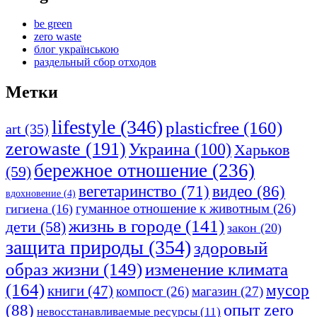
be green
zero waste
блог українською
раздельный сбор отходов
Метки
lifestyle
(346)
plasticfree
(160)
art
(35)
zerowaste
(191)
Украина
(100)
Харьков
бережное отношение
(236)
(59)
видео
(86)
вегетаринство
(71)
вдохновение
(4)
гуманное отношение к животным
(26)
гигиена
(16)
жизнь в городе
(141)
дети
(58)
закон
(20)
защита природы
(354)
здоровый
изменение климата
образ жизни
(149)
(164)
мусор
книги
(47)
компост
(26)
магазин
(27)
опыт zero
(88)
невосстанавливаемые ресурсы
(11)