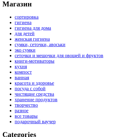
Магазин
сортировка
гигиена
гигиена для дома
для детей
женская гигиена
сумки, сеточки, авоськи
эко сумки
сеточки и мешочки для овощей и фруктов
книги-мотиваторы
кухня
компост
ванная
красота и здоровье
посуда с собой
чистящие средства
хранение продуктов
творчество
разное
все товары
подарочный ваучер
Categories