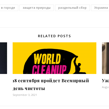
 в городе
защита природы
раздельный сбор
Украина
RELATED POSTS
18 сентября пройдет Всемирный
Уж
Augus
день чистоты
September 3, 2021