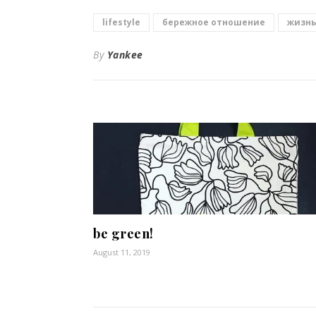
lifestyle
бережное отношение
жизнь
By
Yankee
be green!
August 11, 2019