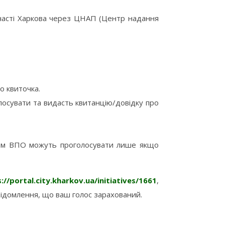
часті Харкова через ЦНАП (Центр надання
о квиточка.
олосувати та видасть квитанцію/довідку про
тусом ВПО можуть проголосувати лише якщо
://portal.city.kharkov.ua/initiatives/1661
,
овідомлення, що ваш голос зарахований.