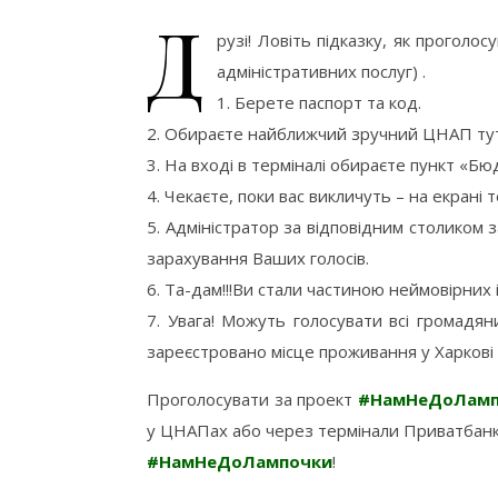
Д
рузі! Ловіть підказку, як проголос
адміністративних послуг) .
1. Берете паспорт та код.
2. Обираєте найближчий зручний ЦНАП ту
3. На вході в терміналі обираєте пункт «Бю
4. Чекаєте, поки вас викличуть – на екрані
5. Адміністратор за відповідним столиком 
зарахування Ваших голосів.
6. Та-дам!!!Ви стали частиною неймовірних 
7. Увага! Можуть голосувати всі громадя
зареєстровано місце проживання у Харкові (
Проголосувати за проект
#
НамНеДоЛамп
у ЦНАПах або через термінали Приватбанку.
#НамНеДоЛампочки
!