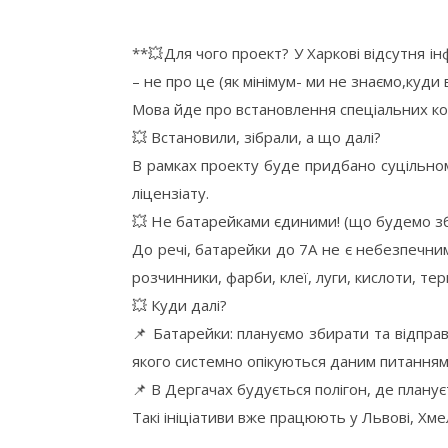
**
💥
Для чого проект? У Харкові відсутня і
– не про це (як мінімум- ми не знаємо,куди 
Мова йде про встановлення спеціальних кон
💥
Встановили, зібрали, а що далі?
В рамках проекту буде придбано суцільном
ліцензіату.
💥
Не батарейками єдиними! (що будемо з
До речі, батарейки до 7А не є небезпечним
розчинники, фарби, клеї, луги, кислоти, те
💥
Куди далі?
📌
Батарейки: плануємо збирати та відправ
якого системно опікуються даним питанням.
📌
В Дергачах будується полігон, де плануєт
Такі ініціативи вже працюють у Львові, Хм