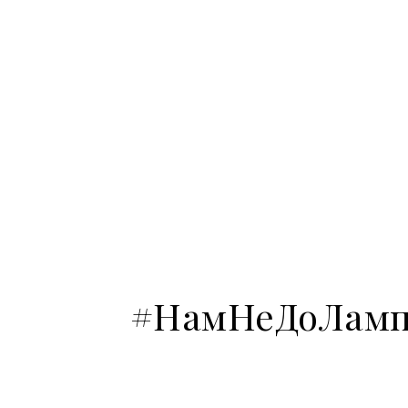
#НамНеДоЛампо