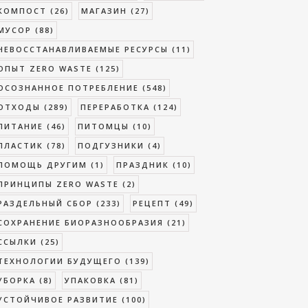
КОМПОСТ
(26)
МАГАЗИН
(27)
МУСОР
(88)
НЕВОССТАНАВЛИВАЕМЫЕ РЕСУРСЫ
(11)
ОПЫТ ZERO WASTE
(125)
ОСОЗНАННОЕ ПОТРЕБЛЕНИЕ
(548)
ОТХОДЫ
(289)
ПЕРЕРАБОТКА
(124)
ПИТАНИЕ
(46)
ПИТОМЦЫ
(10)
ПЛАСТИК
(78)
ПОДГУЗНИКИ
(4)
ПОМОЩЬ ДРУГИМ
(1)
ПРАЗДНИК
(10)
ПРИНЦИПЫ ZERO WASTE
(2)
РАЗДЕЛЬНЫЙ СБОР
(233)
РЕЦЕПТ
(49)
СОХРАНЕНИЕ БИОРАЗНООБРАЗИЯ
(21)
ССЫЛКИ
(25)
ТЕХНОЛОГИИ БУДУЩЕГО
(139)
УБОРКА
(8)
УПАКОВКА
(81)
УСТОЙЧИВОЕ РАЗВИТИЕ
(100)