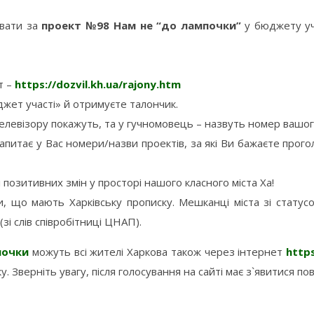
увати за
проект №98 Нам не “до лампочки”
у бюджету у
т –
https://dozvil.kh.ua/rajony.htm
джет участі» й отримуєте талончик.
 телевізору покажуть, та у гучномовець – назвуть номер вашог
запитає у Вас номери/назви проектів, за які Ви бажаєте прог
і позитивних змін у просторі нашого класного міста Ха!
ни, що мають Харківську прописку. Мешканці міста зі ста
зі слів співробітниці ЦНАП).
очки
можуть всі жителі Харкова також через інтернет
https
 Зверніть увагу, після голосування на сайті має з`явитися п