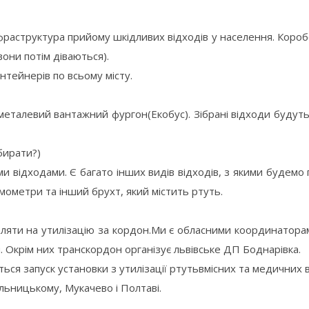
нфраструктура прийому шкідливих відходів у населення. Короб
вони потім діваються).
тейнерів по всьому місту.
еталевий вантажний фургон(Екобус). Зібрані відходи будуть
бирати?)
и відходами. Є багато інших видів відходів, з якими будемо
рмометри та інший брухт, який містить ртуть.
ляти на утилізацію за кордон.Ми є обласними координатора
 Окрім них транскордон організує львівське ДП Боднарівка.
ься запуск установки з утилізації ртутьвмісних та медичних 
ельницькому, Мукачево і Полтаві.