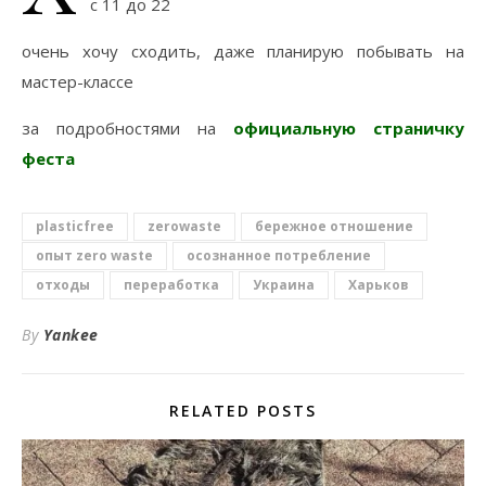
с 11 до 22
очень хочу сходить, даже планирую побывать на
мастер-классе
за подробностями на
официальную страничку
феста
plasticfree
zerowaste
бережное отношение
опыт zero waste
осознанное потребление
отходы
переработка
Украина
Харьков
By
Yankee
RELATED POSTS