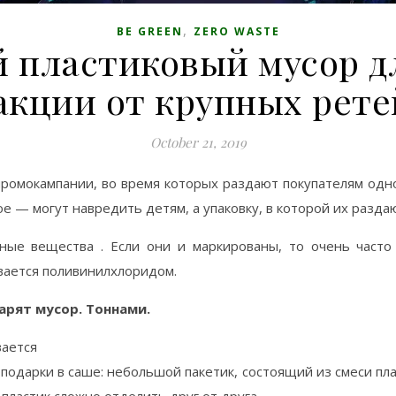
,
BE GREEN
ZERO WASTE
 пластиковый мусор д
акции от крупных рете
October 21, 2019
промокампании, во время которых раздают покупателям одн
е — могут навредить детям, а упаковку, в которой их раздаю
ные вещества . Если они и маркированы, то очень часто 
вается поливинилхлоридом.
рят мусор. Тоннами.
вается
одарки в саше: небольшой пакетик, состоящий из смеси плас