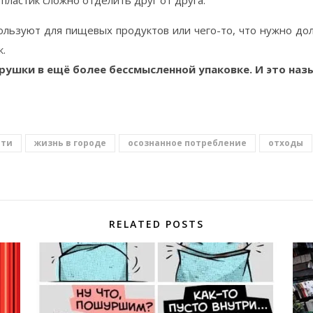
 пластик сложно отделить друг от друга.
ользуют для пищевых продуктов или чего-то, что нужно дол
к.
ушки в ещё более бессмысленной упаковке. И это назы
ети
жизнь в городе
осознанное потребление
отходы
RELATED POSTS