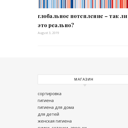
глобальное потепление – так ли
это реально?
August 3, 2019
МАГАЗИН
сортировка
гигиена
гигиена для дома
для детей
женская гигиена
сумки, сеточки, авоськи