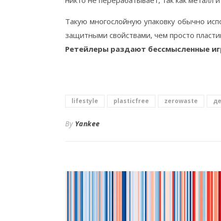
никто не перерабатывает, так как металл и
Такую многослойную упаковку обычно исп
защитными свойствами, чем просто пласти
Ретейлеры раздают бессмысленные игр
lifestyle
plasticfree
zerowaste
д
By
Yankee