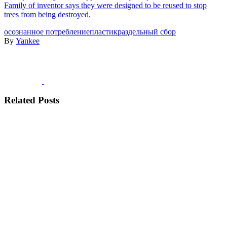
Family of inventor says they were designed to be reused to stop
trees from being destroyed.
осознанное потребление
пластик
раздельный сбор
By
Yankee
Related Posts