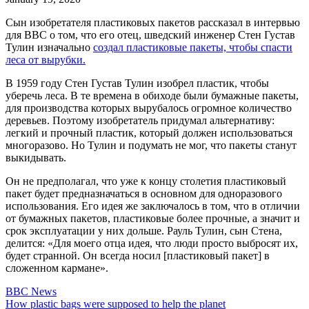
Сын изобретателя пластиковых пакетов рассказал в интервью
для BBC о том, что его отец, шведский инженер Стен Густав
Тулин изначально
создал пластиковые пакеты, чтобы спасти
леса от вырубки.
В 1959 году Стен Густав Тулин изобрел пластик, чтобы
уберечь леса. В те времена в обиходе были бумажные пакеты,
для производства которых вырубалось огромное количество
деревьев. Поэтому изобретатель придумал альтернативу:
легкий и прочный пластик, который должен использоваться
многоразово. Но Тулин и подумать не мог, что пакеты станут
выкидывать.
Он не предполагал, что уже к концу столетия пластиковый
пакет будет предназначаться в основном для одноразового
использования. Его идея же заключалось в том, что в отличии
от бумажных пакетов, пластиковые более прочные, а значит и
срок эксплуатации у них дольше. Рауль Тулин, сын Стена,
делится: «Для моего отца идея, что люди просто выбросят их,
будет странной. Он всегда носил [пластиковый пакет] в
сложенном кармане».
BBC News
How plastic bags were supposed to help the planet