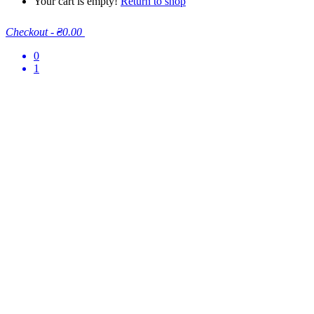
Your cart is empty!
Return to shop
Checkout
-
₴0.00
0
1