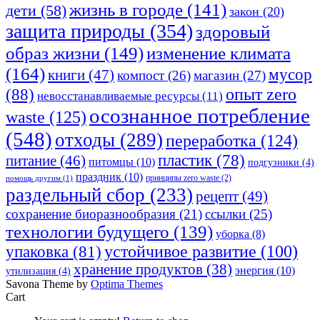
жизнь в городе
(141)
дети
(58)
закон
(20)
защита природы
(354)
здоровый
изменение климата
образ жизни
(149)
(164)
мусор
книги
(47)
компост
(26)
магазин
(27)
опыт zero
(88)
невосстанавливаемые ресурсы
(11)
осознанное потребление
waste
(125)
(548)
отходы
(289)
переработка
(124)
пластик
(78)
питание
(46)
питомцы
(10)
подгузники
(4)
праздник
(10)
принципы zero waste
(2)
помощь другим
(1)
раздельный сбор
(233)
рецепт
(49)
сохранение биоразнообразия
(21)
ссылки
(25)
технологии будущего
(139)
уборка
(8)
устойчивое развитие
(100)
упаковка
(81)
хранение продуктов
(38)
энергия
(10)
утилизация
(4)
Savona Theme by
Optima Themes
Cart