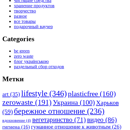
чистящие средства
хранение продуктов
творчество
разное
все товары
подарочный ваучер
Categories
be green
zero waste
блог українською
раздельный сбор отходов
Метки
lifestyle
(346)
plasticfree
(160)
art
(35)
zerowaste
(191)
Украина
(100)
Харьков
бережное отношение
(236)
(59)
видео
(86)
вегетаринство
(71)
вдохновение
(4)
гуманное отношение к животным
(26)
гигиена
(16)