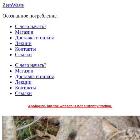
Skip
ZeroWaste
to
Осознанное потребление.
content
С чего начать?
Магазин
Доставка и оплата
Лекции
Контакты
Ссылки
С чего начать?
Магазин
Доставка и оплата
Лекции
Контакты
Ссылки
Apologize, but the website is not currently trading.