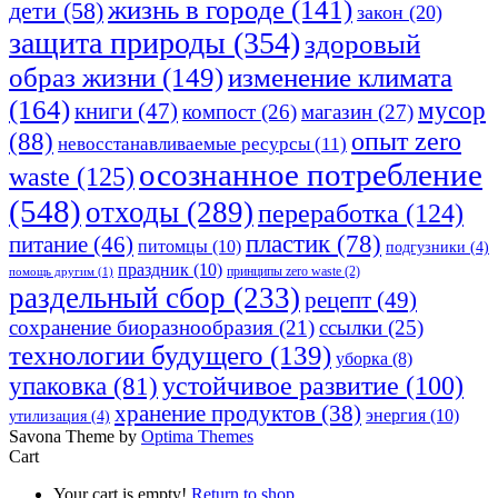
жизнь в городе
(141)
дети
(58)
закон
(20)
защита природы
(354)
здоровый
изменение климата
образ жизни
(149)
(164)
мусор
книги
(47)
компост
(26)
магазин
(27)
опыт zero
(88)
невосстанавливаемые ресурсы
(11)
осознанное потребление
waste
(125)
(548)
отходы
(289)
переработка
(124)
пластик
(78)
питание
(46)
питомцы
(10)
подгузники
(4)
праздник
(10)
принципы zero waste
(2)
помощь другим
(1)
раздельный сбор
(233)
рецепт
(49)
сохранение биоразнообразия
(21)
ссылки
(25)
технологии будущего
(139)
уборка
(8)
устойчивое развитие
(100)
упаковка
(81)
хранение продуктов
(38)
энергия
(10)
утилизация
(4)
Savona Theme by
Optima Themes
Cart
Your cart is empty!
Return to shop