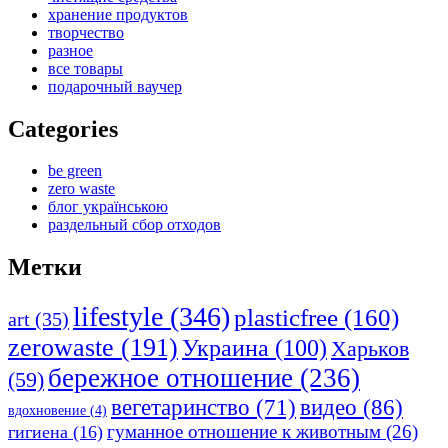
хранение продуктов
творчество
разное
все товары
подарочный ваучер
Categories
be green
zero waste
блог українською
раздельный сбор отходов
Метки
lifestyle
(346)
plasticfree
(160)
art
(35)
zerowaste
(191)
Украина
(100)
Харьков
бережное отношение
(236)
(59)
видео
(86)
вегетаринство
(71)
вдохновение
(4)
гуманное отношение к животным
(26)
гигиена
(16)