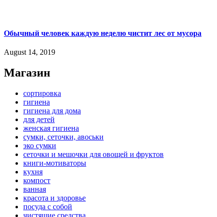
Обычный человек каждую неделю чистит лес от мусора
August 14, 2019
Магазин
сортировка
гигиена
гигиена для дома
для детей
женская гигиена
сумки, сеточки, авоськи
эко сумки
сеточки и мешочки для овощей и фруктов
книги-мотиваторы
кухня
компост
ванная
красота и здоровье
посуда с собой
чистящие средства