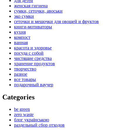
для детей
женская гигиена
сумки, сеточки, авоськи
эко сумки
сеточки и мешочки для овощей и фруктов
книги-мотиваторы
кухня
компост
ванная
красота и здоровье
посуда с собой
чистящие средства
хранение продуктов
творчество
разное
все товары
подарочный ваучер
Categories
be green
zero waste
блог українською
раздельный сбор отходов