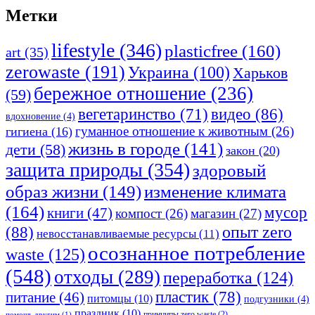
Метки
lifestyle
(346)
plasticfree
(160)
art
(35)
zerowaste
(191)
Украина
(100)
Харьков
бережное отношение
(236)
(59)
видео
(86)
вегетаринство
(71)
вдохновение
(4)
гуманное отношение к животным
(26)
гигиена
(16)
жизнь в городе
(141)
дети
(58)
закон
(20)
защита природы
(354)
здоровый
изменение климата
образ жизни
(149)
(164)
мусор
книги
(47)
компост
(26)
магазин
(27)
опыт zero
(88)
невосстанавливаемые ресурсы
(11)
осознанное потребление
waste
(125)
(548)
отходы
(289)
переработка
(124)
пластик
(78)
питание
(46)
питомцы
(10)
подгузники
(4)
праздник
(10)
принципы zero waste
(2)
помощь другим
(1)