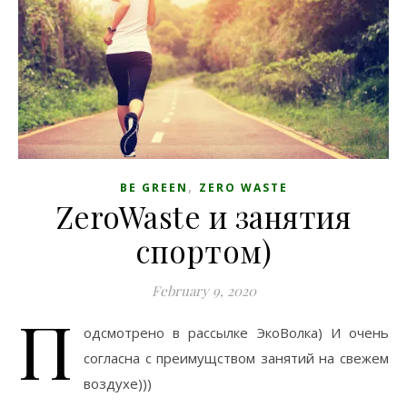
,
BE GREEN
ZERO WASTE
ZeroWaste и занятия
спортом)
February 9, 2020
П
одсмотрено в рассылке ЭкоВолка) И очень
согласна с преимущством занятий на свежем
воздухе)))