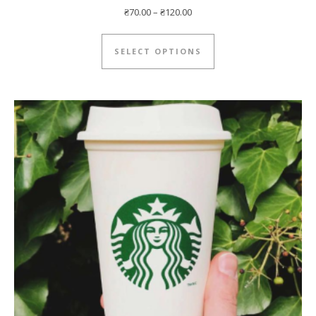
₴
70.00
–
₴
120.00
This product has mul
SELECT OPTIONS