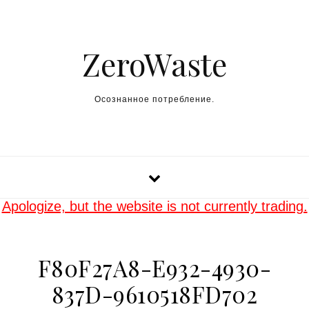
Skip to content
ZeroWaste
Осознанное потребление.
Apologize, but the website is not currently trading.
F80F27A8-E932-4930-
837D-9610518FD702