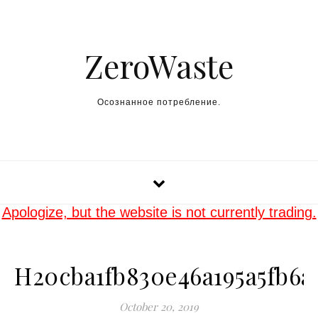
Skip to content
ZeroWaste
Осознанное потребление.
Apologize, but the website is not currently trading.
H20cba1fb830e46a195a5fb6a
October 20, 2019