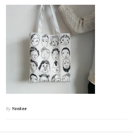
By
Yankee