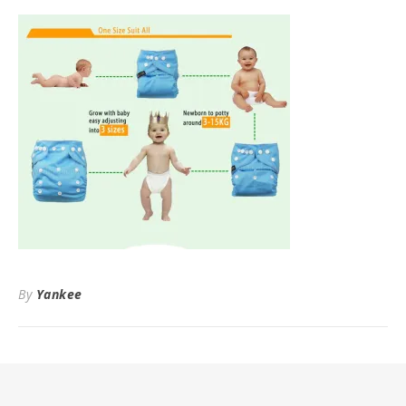
By
Yankee