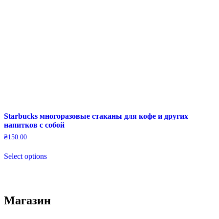
Starbucks многоразовые стаканы для кофе и других
напитков с собой
₴
150.00
This
Select options
product
has
multiple
variants.
The
Магазин
options
may
be