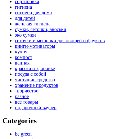
сортировка
chosen
гигиена
on
гигиена для дома
the
для детей
product
женская гигиена
page
сумки, сеточки, авоськи
эко сумки
сеточки и мешочки для овощей и фруктов
книги-мотиваторы
кухня
компост
ванная
красота и здоровье
посуда с собой
чистящие средства
хранение продуктов
творчество
разное
все товары
подарочный ваучер
Categories
be green