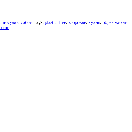
я
,
посуда с собой
Tags:
plastic_free
,
здоровье
,
кухня
,
образ жизни
,
уктов