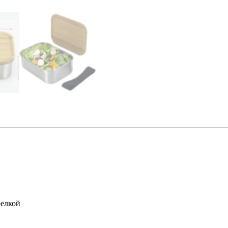
релкой