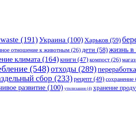
бер
owaste
(191)
Украина
(100)
Харьков
(59)
жизнь в
дети
(58)
нное отношение к животным
(26)
ение климата
(164)
книги
(47)
компост
(26)
магаз
ебление
(548)
отходы
(289)
переработк
аздельный сбор
(233)
рецепт
(49)
сохранение
чивое развитие
(100)
хранение проду
утилизация
(4)