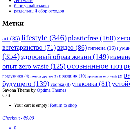
zero waste
блог українською
раздельный сбор отходов
Метки
lifestyle
(346)
plasticfree
(160)
zer
art
(35)
видео
(86)
вегетаринство
(71)
гума
гигиена
(16)
(354)
измен
здоровый образ жизни
(149)
осознанное потр
опыт zero waste
(125)
р
праздник
(10)
подгузники
(4)
принципы zero waste
(2)
помощь другим
(1)
будущего
(139)
устой
упаковка
(81)
уборка
(8)
Savona Theme by
Optima Themes
Cart
Your cart is empty!
Return to shop
Checkout
-
₴0.00
0