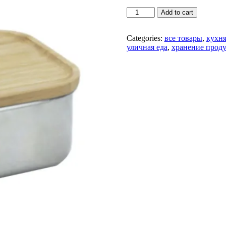
японский
Add to cart
вариант
ланч-
бокса
Categories:
все товары
,
кухн
-
уличная еда
,
хранение прод
бенто
quantity