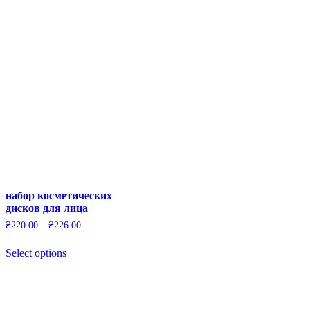
has
multiple
multiple
variants.
variants.
The
The
options
options
may
may
be
be
chosen
chosen
on
on
the
the
product
product
page
page
набор косметических
дисков для лица
₴
220.00
–
₴
226.00
This
Select options
product
has
multiple
variants.
The