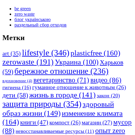
be green
zero waste
блог українською
раздельный сбор отходов
Метки
lifestyle
(346)
plasticfree
(160)
art
(35)
zerowaste
(191)
Украина
(100)
Харьков
бережное отношение
(236)
(59)
видео
(86)
вегетаринство
(71)
вдохновение
(4)
гуманное отношение к животным
(26)
гигиена
(16)
жизнь в городе
(141)
дети
(58)
закон
(20)
защита природы
(354)
здоровый
изменение климата
образ жизни
(149)
(164)
мусор
книги
(47)
компост
(26)
магазин
(27)
опыт zero
(88)
невосстанавливаемые ресурсы
(11)