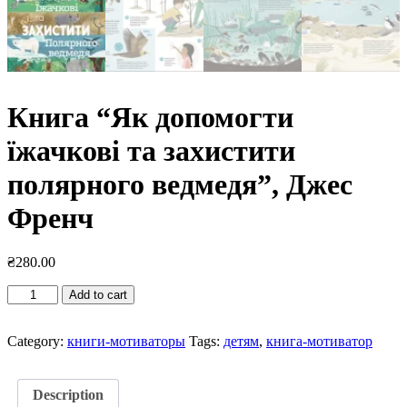
Книга “Як допомогти
їжачкові та захистити
полярного ведмедя”, Джес
Френч
₴
280.00
Книга
Add to cart
"Як
допомогти
їжачкові
Category:
книги-мотиваторы
Tags:
детям
,
книга-мотиватор
та
захистити
полярного
Description
ведмедя",