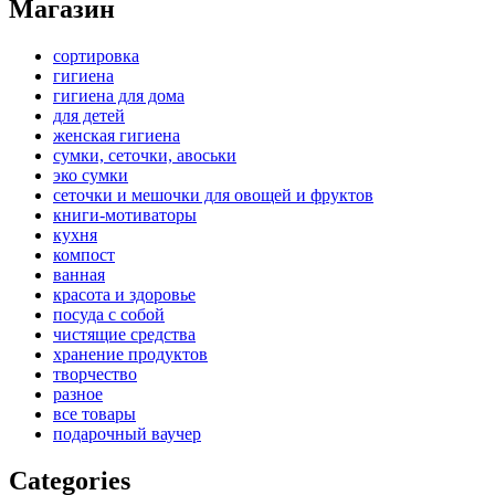
Магазин
options
may
be
сортировка
chosen
гигиена
on
гигиена для дома
the
для детей
product
женская гигиена
page
сумки, сеточки, авоськи
эко сумки
сеточки и мешочки для овощей и фруктов
книги-мотиваторы
кухня
компост
ванная
красота и здоровье
посуда с собой
чистящие средства
хранение продуктов
творчество
разное
все товары
подарочный ваучер
Categories