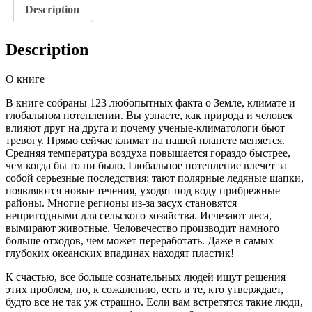
потепление?
Description
И
ещё
122
Description
вопроса
о
О книге
климате
и
В книге собраны 123 любопытных факта о Земле, климате и
окружающей
глобальном потеплении. Вы узнаете, как природа и человек
среде.
влияют друг на друга и почему ученые-климатологи бьют
Матильда
тревогу. Прямо сейчас климат на нашей планете меняется.
Мастерс
Средняя температура воздуха повышается гораздо быстрее,
quantity
чем когда бы то ни было. Глобальное потепление влечет за
собой серьезные последствия: тают полярные ледяные шапки,
появляются новые течения, уходят под воду прибрежные
районы. Многие регионы из-за засух становятся
непригодными для сельского хозяйства. Исчезают леса,
вымирают животные. Человечество производит намного
больше отходов, чем может переработать. Даже в самых
глубоких океанских впадинах находят пластик!
К счастью, все больше сознательных людей ищут решения
этих проблем, но, к сожалению, есть и те, кто утверждает,
будто все не так уж страшно. Если вам встретятся такие люди,