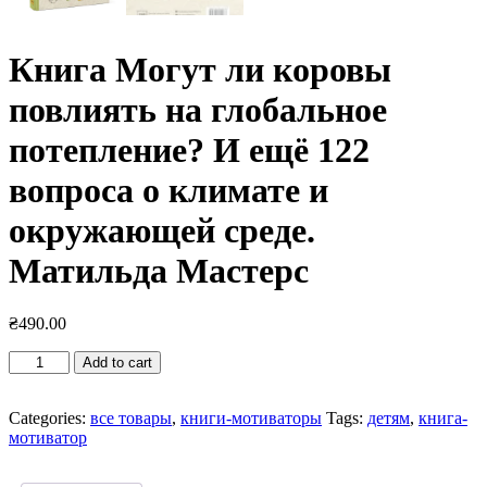
Книга Могут ли коровы
повлиять на глобальное
потепление? И ещё 122
вопроса о климате и
окружающей среде.
Матильда Мастерс
₴
490.00
Книга
Add to cart
Могут
ли
коровы
Categories:
все товары
,
книги-мотиваторы
Tags:
детям
,
книга-
повлиять
мотиватор
на
глобальное