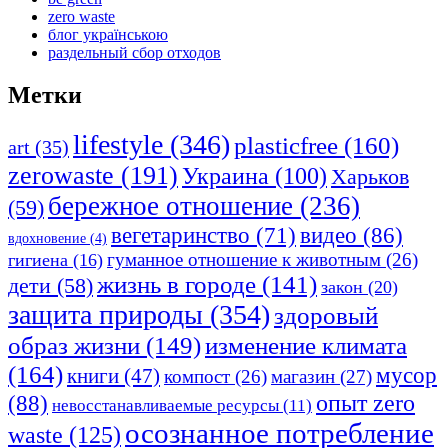
zero waste
блог українською
раздельный сбор отходов
Метки
lifestyle
(346)
plasticfree
(160)
art
(35)
zerowaste
(191)
Украина
(100)
Харьков
бережное отношение
(236)
(59)
видео
(86)
вегетаринство
(71)
вдохновение
(4)
гуманное отношение к животным
(26)
гигиена
(16)
жизнь в городе
(141)
дети
(58)
закон
(20)
защита природы
(354)
здоровый
изменение климата
образ жизни
(149)
(164)
мусор
книги
(47)
компост
(26)
магазин
(27)
опыт zero
(88)
невосстанавливаемые ресурсы
(11)
осознанное потребление
waste
(125)