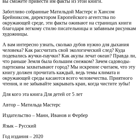
вы сможете привести им факты из этой книги.
Заботливо собранные Матильдой Мастерс и Хансом
Брейниксом, директором Европейского агентства по
окружающей среде, эти факты оживают на страницах книги
благодаря легкому стилю писательницы и забавным рисункам
художницы.
А вам интересно узнать, сколько дубов нужно для дыхания
человека? Как рассчитать свой экологический след? Куда
подевались жучки-паучки? Как акулы лечат океан? Правда ли,
что раньше Земля была большим снежком? Зачем садоводы-
партизаны захватывают город? Мы искренне считаем, что эту
книгу должен прочитать каждый, ведь темы климата и
окружающей среды касаются всего человечества. Приятного
чтения, и не забывайте закрывать кран, когда чистите зубы!
Для кого эта книга Для детей от 5 лет
Автор – Матильда Мастерс
Издательство – Манн, Иванов и Фербер
Язык – Русский
Год издания – 2020