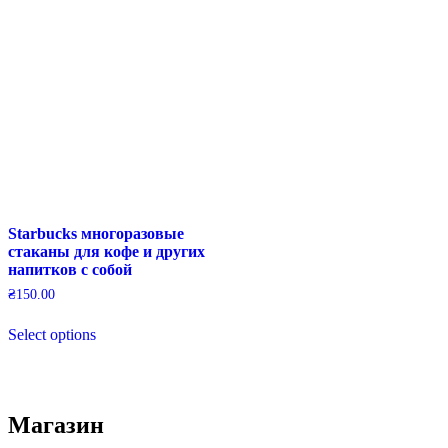
Starbucks многоразовые
стаканы для кофе и других
напитков с собой
₴
150.00
This
Select options
product
has
multiple
variants.
The
Магазин
options
may