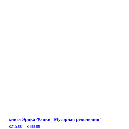
книга Эрика Файви “Мусорная революция”
₴
215.00
–
₴
480.00