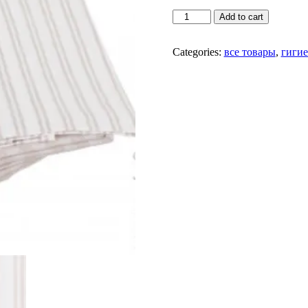
Кухонные
Add to cart
полотенца
50*70
см
Categories:
все товары
,
гигие
quantity