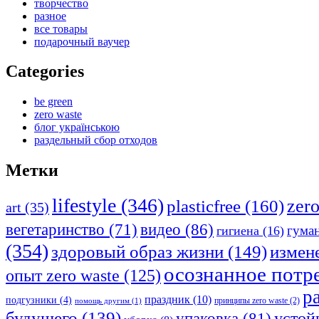
творчество
разное
все товары
подарочный ваучер
Categories
be green
zero waste
блог українською
раздельный сбор отходов
Метки
lifestyle
(346)
plasticfree
(160)
zer
art
(35)
видео
(86)
вегетаринство
(71)
гума
гигиена
(16)
(354)
измен
здоровый образ жизни
(149)
осознанное потр
опыт zero waste
(125)
р
праздник
(10)
подгузники
(4)
принципы zero waste
(2)
помощь другим
(1)
будущего
(139)
устой
упаковка
(81)