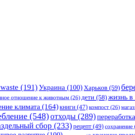
бер
owaste
(191)
Украина
(100)
Харьков
(59)
жизнь в
дети
(58)
нное отношение к животным
(26)
ение климата
(164)
книги
(47)
компост
(26)
магаз
ебление
(548)
отходы
(289)
переработк
аздельный сбор
(233)
рецепт
(49)
сохранение
чивое развитие
(100)