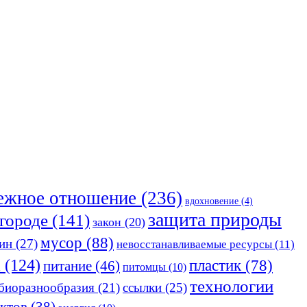
ежное отношение
(236)
вдохновение
(4)
защита природы
 городе
(141)
закон
(20)
мусор
(88)
ин
(27)
невосстанавливаемые ресурсы
(11)
а
(124)
пластик
(78)
питание
(46)
питомцы
(10)
технологии
 биоразнообразия
(21)
ссылки
(25)