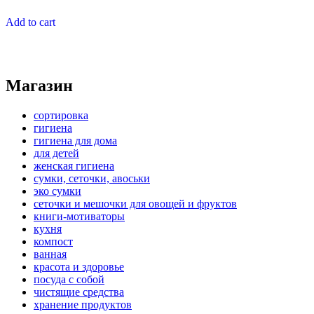
Add to cart
Магазин
сортировка
гигиена
гигиена для дома
для детей
женская гигиена
сумки, сеточки, авоськи
эко сумки
сеточки и мешочки для овощей и фруктов
книги-мотиваторы
кухня
компост
ванная
красота и здоровье
посуда с собой
чистящие средства
хранение продуктов