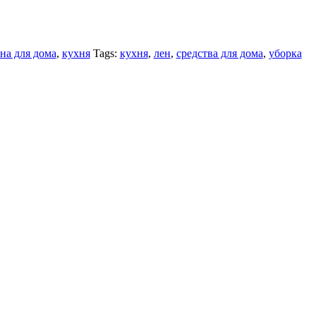
на для дома
,
кухня
Tags:
кухня
,
лен
,
средства для дома
,
уборка