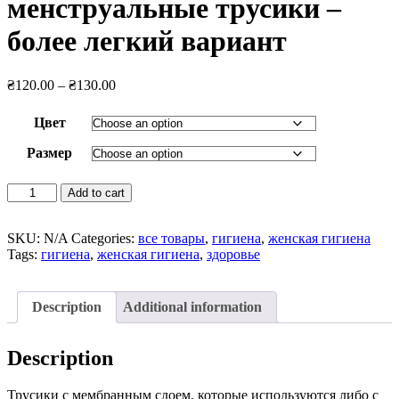
менструальные трусики –
более легкий вариант
₴
120.00
–
₴
130.00
Цвет
Размер
менструальные
Add to cart
трусики
-
более
SKU:
N/A
Categories:
все товары
,
гигиена
,
женская гигиена
легкий
Tags:
гигиена
,
женская гигиена
,
здоровье
вариант
quantity
Description
Additional information
Description
Трусики с мембранным слоем, которые используются либо с