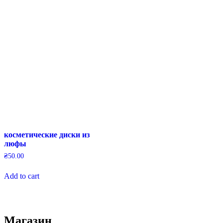
multiple
variants.
The
options
may
be
chosen
on
the
product
page
косметические диски из
люфы
₴
50.00
Add to cart
Магазин