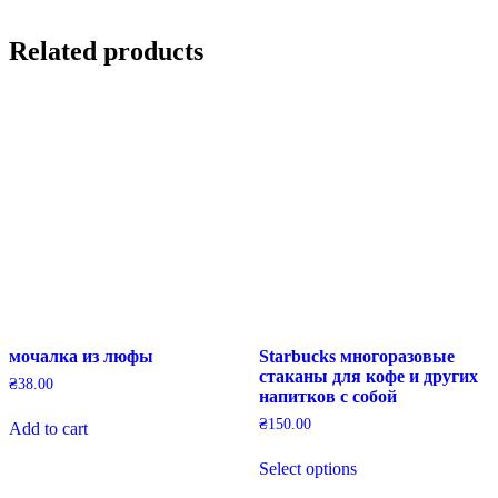
Related products
мочалка из люфы
Starbucks многоразовые
стаканы для кофе и других
₴
38.00
напитков с собой
₴
150.00
Add to cart
This
Select options
product
has