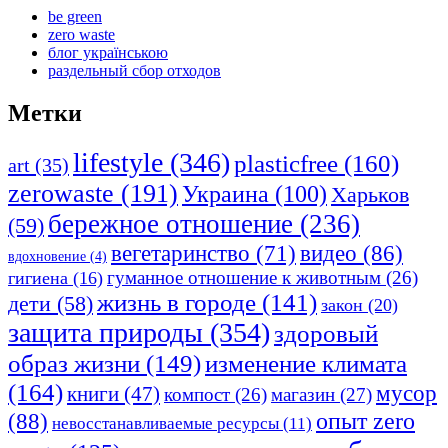
be green
zero waste
блог українською
раздельный сбор отходов
Метки
lifestyle
(346)
plasticfree
(160)
art
(35)
zerowaste
(191)
Украина
(100)
Харьков
бережное отношение
(236)
(59)
видео
(86)
вегетаринство
(71)
вдохновение
(4)
гуманное отношение к животным
(26)
гигиена
(16)
жизнь в городе
(141)
дети
(58)
закон
(20)
защита природы
(354)
здоровый
изменение климата
образ жизни
(149)
(164)
мусор
книги
(47)
компост
(26)
магазин
(27)
опыт zero
(88)
невосстанавливаемые ресурсы
(11)