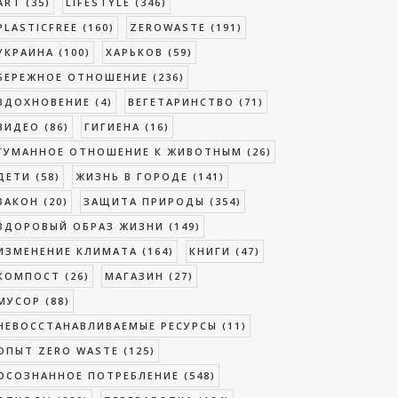
ART
(35)
LIFESTYLE
(346)
PLASTICFREE
(160)
ZEROWASTE
(191)
УКРАИНА
(100)
ХАРЬКОВ
(59)
БЕРЕЖНОЕ ОТНОШЕНИЕ
(236)
ВДОХНОВЕНИЕ
(4)
ВЕГЕТАРИНСТВО
(71)
ВИДЕО
(86)
ГИГИЕНА
(16)
ГУМАННОЕ ОТНОШЕНИЕ К ЖИВОТНЫМ
(26)
ДЕТИ
(58)
ЖИЗНЬ В ГОРОДЕ
(141)
ЗАКОН
(20)
ЗАЩИТА ПРИРОДЫ
(354)
ЗДОРОВЫЙ ОБРАЗ ЖИЗНИ
(149)
ИЗМЕНЕНИЕ КЛИМАТА
(164)
КНИГИ
(47)
КОМПОСТ
(26)
МАГАЗИН
(27)
МУСОР
(88)
НЕВОССТАНАВЛИВАЕМЫЕ РЕСУРСЫ
(11)
ОПЫТ ZERO WASTE
(125)
ОСОЗНАННОЕ ПОТРЕБЛЕНИЕ
(548)