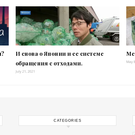
и?
И снова о Японии и ее системе
Ме
May 8
обращения с отходами.
July 21, 2021
CATEGORIES