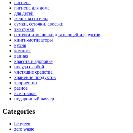
гигиена
гигиена для дома
для детей
женская гигиена
сумки, сеточки, авоськи
эко сумки
сеточки и мешочки для овощей и фруктов
книги-мотиваторы
кухня
компост
ванная
красота и здоровье
посуда с собой
чистящие средства
хранение продуктов
творчество
разное
все товары
подарочный ваучер
Categories
be green
zero waste