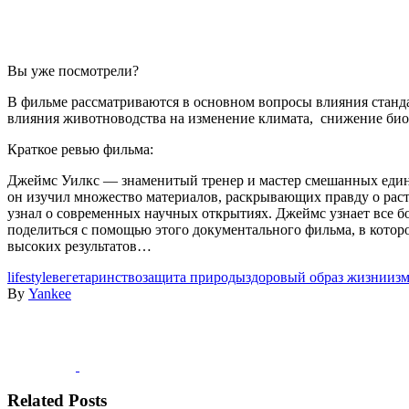
Вы уже посмотрели?
В фильме рассматриваются в основном вопросы влияния стандар
влияния животноводства на изменение климата, снижение биор
Краткое ревью фильма:
Джеймс Уилкс — знаменитый тренер и мастер смешанных единоб
он изучил множество материалов, раскрывающих правду о рас
узнал о современных научных открытиях. Джеймс узнает все б
поделиться с помощью этого документального фильма, в котор
высоких результатов…
lifestyle
вегетаринство
защита природы
здоровый образ жизни
изм
By
Yankee
Related Posts