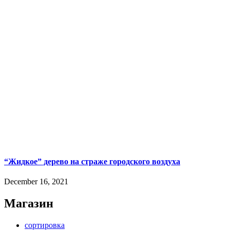
“Жидкое” дерево на страже городского воздуха
December 16, 2021
Магазин
сортировка