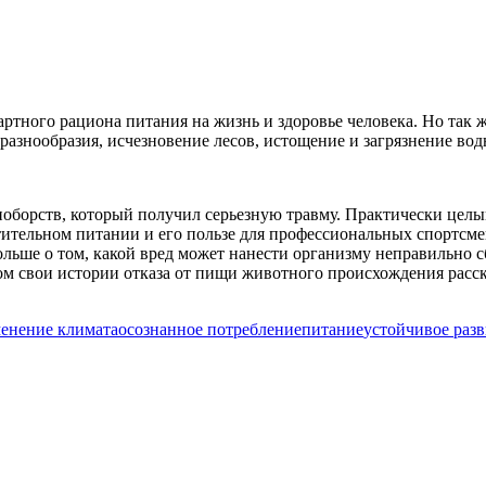
тного рациона питания на жизнь и здоровье человека. Но так ж
азнообразия, исчезновение лесов, истощение и загрязнение вод
орств, который получил серьезную травму. Практически целый 
тительном питании и его пользе для профессиональных спортсм
ольше о том, какой вред может нанести организму неправильно
ом свои истории отказа от пищи животного происхождения расс
енение климата
осознанное потребление
питание
устойчивое раз