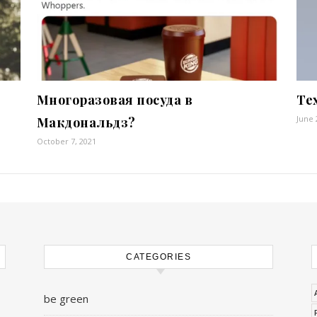
Многоразовая посуда в
Те
June 
Макдональдз?
October 7, 2021
CATEGORIES
be green