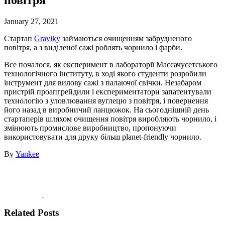
January 27, 2021
Стартап
Graviky
займаються очищенням забрудненого
повітря, а з виділеної сажі роблять чорнило і фарби.
Все почалося, як експеримент в лабораторії Массачусетського
технологічного інституту, в ході якого студенти розробили
інструмент для вилову сажі з палаючої свічки. Незабаром
пристрій проапгрейдили і експериментатори запатентували
технологію з уловлювання вуглецю з повітря, і повернення
його назад в виробничий ланцюжок. На сьогоднішній день
стартаперів шляхом очищення повітря виробляють чорнило, і
змінюють промислове виробництво, пропонуючи
використовувати для друку більш planet-friendly чорнило.
By
Yankee
Related Posts