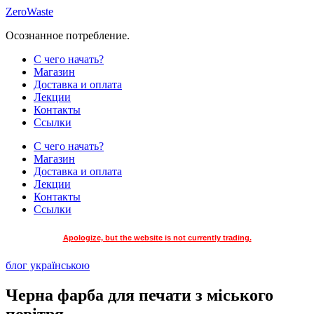
Skip
ZeroWaste
to
Осознанное потребление.
content
С чего начать?
Магазин
Доставка и оплата
Лекции
Контакты
Ссылки
С чего начать?
Магазин
Доставка и оплата
Лекции
Контакты
Ссылки
Apologize, but the website is not currently trading.
блог українською
Черна фарба для печати з міського
повітря