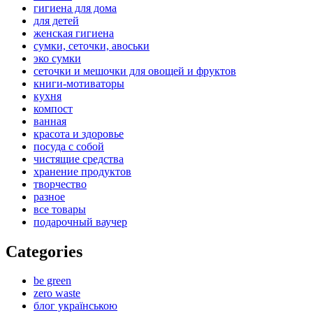
гигиена для дома
для детей
женская гигиена
сумки, сеточки, авоськи
эко сумки
сеточки и мешочки для овощей и фруктов
книги-мотиваторы
кухня
компост
ванная
красота и здоровье
посуда с собой
чистящие средства
хранение продуктов
творчество
разное
все товары
подарочный ваучер
Categories
be green
zero waste
блог українською