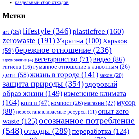
раздельный сбор отходов
Метки
lifestyle
(346)
plasticfree
(160)
art
(35)
zerowaste
(191)
Украина
(100)
Харьков
бережное отношение
(236)
(59)
видео
(86)
вегетаринство
(71)
вдохновение
(4)
гуманное отношение к животным
(26)
гигиена
(16)
жизнь в городе
(141)
дети
(58)
закон
(20)
защита природы
(354)
здоровый
изменение климата
образ жизни
(149)
(164)
мусор
книги
(47)
компост
(26)
магазин
(27)
опыт zero
(88)
невосстанавливаемые ресурсы
(11)
осознанное потребление
waste
(125)
(548)
отходы
(289)
переработка
(124)