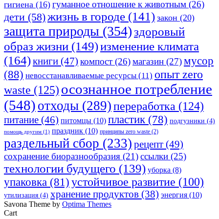
гуманное отношение к животным
(26)
гигиена
(16)
жизнь в городе
(141)
дети
(58)
закон
(20)
защита природы
(354)
здоровый
изменение климата
образ жизни
(149)
(164)
мусор
книги
(47)
компост
(26)
магазин
(27)
опыт zero
(88)
невосстанавливаемые ресурсы
(11)
осознанное потребление
waste
(125)
(548)
отходы
(289)
переработка
(124)
пластик
(78)
питание
(46)
питомцы
(10)
подгузники
(4)
праздник
(10)
принципы zero waste
(2)
помощь другим
(1)
раздельный сбор
(233)
рецепт
(49)
сохранение биоразнообразия
(21)
ссылки
(25)
технологии будущего
(139)
уборка
(8)
устойчивое развитие
(100)
упаковка
(81)
хранение продуктов
(38)
энергия
(10)
утилизация
(4)
Savona Theme by
Optima Themes
Cart