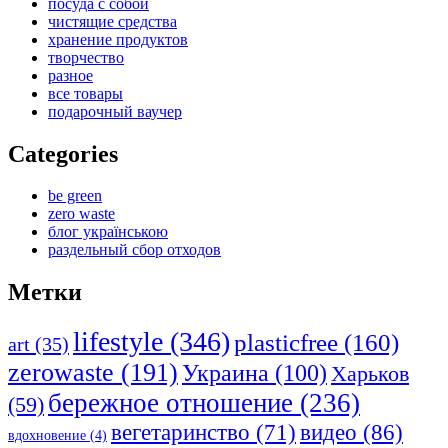
посуда с собой
чистящие средства
хранение продуктов
творчество
разное
все товары
подарочный ваучер
Categories
be green
zero waste
блог українською
раздельный сбор отходов
Метки
lifestyle
(346)
plasticfree
(160)
art
(35)
zerowaste
(191)
Украина
(100)
Харьков
бережное отношение
(236)
(59)
видео
(86)
вегетаринство
(71)
вдохновение
(4)