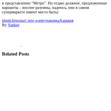
в представлении “Метро”. Но отдаю должное, предложенные
варианты – вполне разумны, надеюсь, они в самом
супермаркете имеют место быть)
plasticfree
опыт zero waste
упаковка
Харьков
By
Yankee
Related Posts