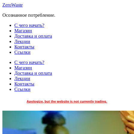
Skip
ZeroWaste
to
Осознанное потребление.
content
С чего начать?
Магазин
Доставка и оплата
Лекции
Контакты
Ссылки
С чего начать?
Магазин
Доставка и оплата
Лекции
Контакты
Ссылки
Apologize, but the website is not currently trading.