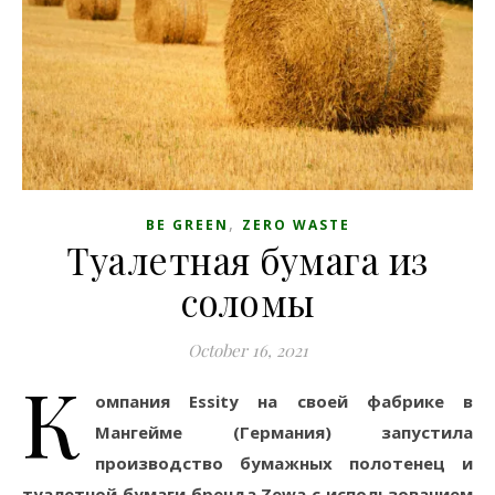
,
BE GREEN
ZERO WASTE
Туалетная бумага из
соломы
October 16, 2021
К
омпания Essity на своей фабрике в
Мангейме (Германия) запустила
производство бумажных полотенец и
туалетной бумаги бренда Zewa с использованием