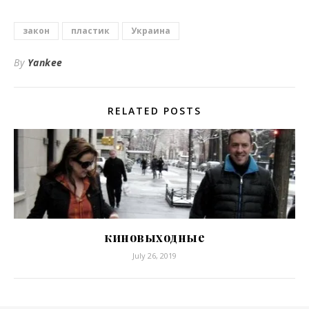
закон
пластик
Украина
By
Yankee
RELATED POSTS
киновыходные
July 26, 2019