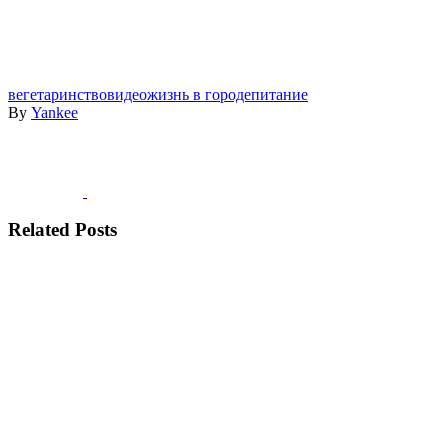
вегетаринство
видео
жизнь в городе
питание
By
Yankee
Related Posts