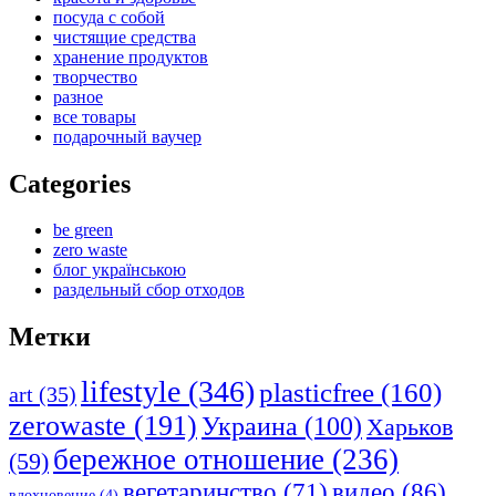
посуда с собой
чистящие средства
хранение продуктов
творчество
разное
все товары
подарочный ваучер
Categories
be green
zero waste
блог українською
раздельный сбор отходов
Метки
lifestyle
(346)
plasticfree
(160)
art
(35)
zerowaste
(191)
Украина
(100)
Харьков
бережное отношение
(236)
(59)
видео
(86)
вегетаринство
(71)
вдохновение
(4)