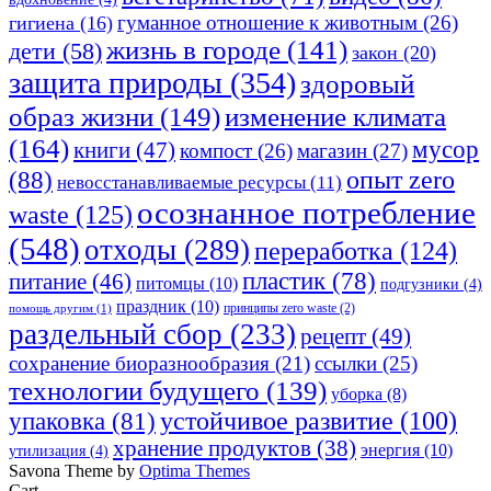
гуманное отношение к животным
(26)
гигиена
(16)
жизнь в городе
(141)
дети
(58)
закон
(20)
защита природы
(354)
здоровый
изменение климата
образ жизни
(149)
(164)
мусор
книги
(47)
компост
(26)
магазин
(27)
опыт zero
(88)
невосстанавливаемые ресурсы
(11)
осознанное потребление
waste
(125)
(548)
отходы
(289)
переработка
(124)
пластик
(78)
питание
(46)
питомцы
(10)
подгузники
(4)
праздник
(10)
принципы zero waste
(2)
помощь другим
(1)
раздельный сбор
(233)
рецепт
(49)
сохранение биоразнообразия
(21)
ссылки
(25)
технологии будущего
(139)
уборка
(8)
устойчивое развитие
(100)
упаковка
(81)
хранение продуктов
(38)
энергия
(10)
утилизация
(4)
Savona Theme by
Optima Themes
Cart