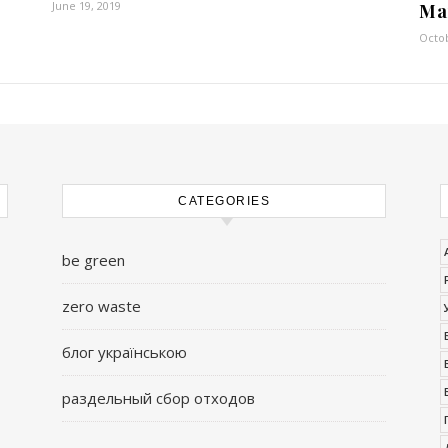
June 19, 2019
Ма
Octob
CATEGORIES
be green
zero waste
блог українською
раздельный сбор отходов