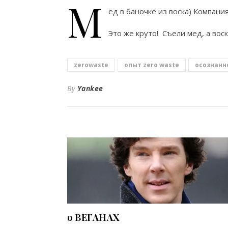
М
ед в баночке из воска) Компан
Это же круто! Съели мед, а вос
zerowaste
опыт zero waste
осознанн
By
Yankee
о ВЕГАНАХ