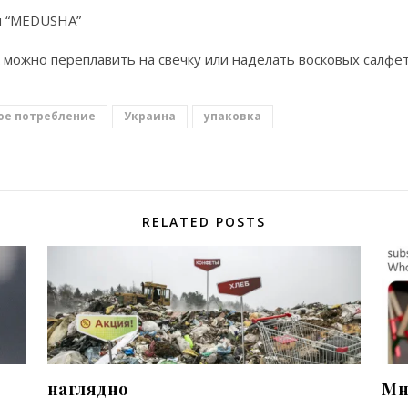
ия “MEDUSHA”
к можно переплавить на свечку или наделать восковых салфет
ое потребление
Украина
упаковка
RELATED POSTS
наглядно
Мн