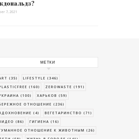
кдональдз?
er 7, 2021
МЕТКИ
ART
(35)
LIFESTYLE
(346)
PLASTICFREE
(160)
ZEROWASTE
(191)
УКРАИНА
(100)
ХАРЬКОВ
(59)
БЕРЕЖНОЕ ОТНОШЕНИЕ
(236)
ВДОХНОВЕНИЕ
(4)
ВЕГЕТАРИНСТВО
(71)
ВИДЕО
(86)
ГИГИЕНА
(16)
ГУМАННОЕ ОТНОШЕНИЕ К ЖИВОТНЫМ
(26)
ДЕТИ
(58)
ЖИЗНЬ В ГОРОДЕ
(141)