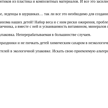
нтиков из пластика и композитных материалов. И все это засили
е, леденцы в шуршиках… так ли все это необходимо для создан
анизма наших детей! Набор веса и с ним риски ожирения, пробле
ишечника, а вместе с ней и усваиваимость витамином, минералов
 упаковка. Неперерабатываемая в большинстве случаев.
 праздники и не пичкать детей химическим сахаром в неэкологи
елей в экологичной упаковке. Искать свою приемлемую альтерна