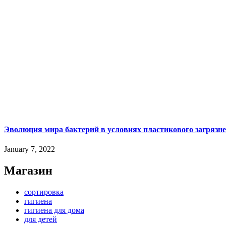
Эволюция мира бактерий в условиях пластикового загрязн
January 7, 2022
Магазин
сортировка
гигиена
гигиена для дома
для детей