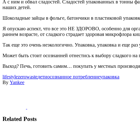
А с ним и обвал сладостей. Сладостей упакованных в тонны фа
наших детей.
Шоколадные зайцы в фольге, батончики в пластиковой упаковк
Я опускаю аспект, что все это НЕ ЗДОРОВО, особенно для орг
раннем возрасте, от сладкого страдает здоровая микрофлора к
Так еще это очень неэкологично. Упаковка, упаковка и еще раз
Может быть стоит осознанней отнестись к выбору сладкого на
Выход? Печь, готовить самим… покупать у местных производит
lifestyle
zerowaste
дети
осознанное потребление
упаковка
By
Yankee
Related Posts