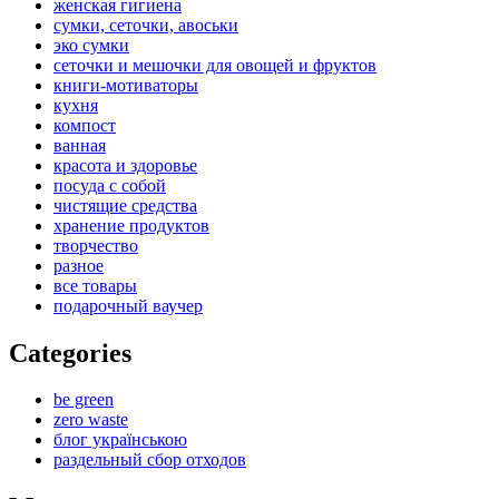
женская гигиена
сумки, сеточки, авоськи
эко сумки
сеточки и мешочки для овощей и фруктов
книги-мотиваторы
кухня
компост
ванная
красота и здоровье
посуда с собой
чистящие средства
хранение продуктов
творчество
разное
все товары
подарочный ваучер
Categories
be green
zero waste
блог українською
раздельный сбор отходов