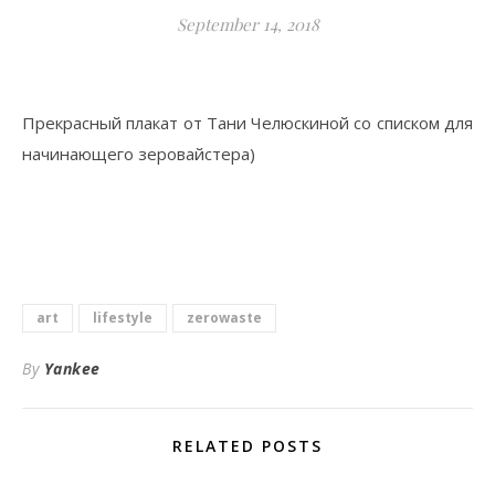
September 14, 2018
Прекрасный плакат от Тани Челюскиной со списком для
начинающего зеровайстера)
art
lifestyle
zerowaste
By
Yankee
RELATED POSTS