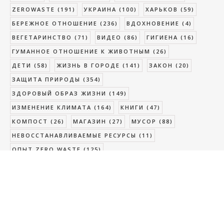
ZEROWASTE
(191)
УКРАИНА
(100)
ХАРЬКОВ
(59)
БЕРЕЖНОЕ ОТНОШЕНИЕ
(236)
ВДОХНОВЕНИЕ
(4)
ВЕГЕТАРИНСТВО
(71)
ВИДЕО
(86)
ГИГИЕНА
(16)
ГУМАННОЕ ОТНОШЕНИЕ К ЖИВОТНЫМ
(26)
ДЕТИ
(58)
ЖИЗНЬ В ГОРОДЕ
(141)
ЗАКОН
(20)
ЗАЩИТА ПРИРОДЫ
(354)
ЗДОРОВЫЙ ОБРАЗ ЖИЗНИ
(149)
ИЗМЕНЕНИЕ КЛИМАТА
(164)
КНИГИ
(47)
КОМПОСТ
(26)
МАГАЗИН
(27)
МУСОР
(88)
НЕВОССТАНАВЛИВАЕМЫЕ РЕСУРСЫ
(11)
ОПЫТ ZERO WASTE
(125)
ОСОЗНАННОЕ ПОТРЕБЛЕНИЕ
(548)
ОТХОДЫ
(289)
ПЕРЕРАБОТКА
(124)
ПИТАНИЕ
(46)
ПИТОМЦЫ
(10)
ПЛАСТИК
(78)
ПОДГУЗНИКИ
(4)
You
ПОМОЩЬ ДРУГИМ
(1)
ПРАЗДНИК
(10)
ПРИНЦИПЫ ZERO WASTE
(2)