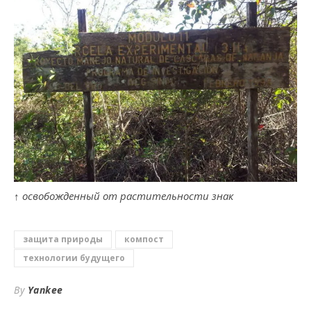
↑
освобожденный от растительности знак
защита природы
компост
технологии будущего
By
Yankee